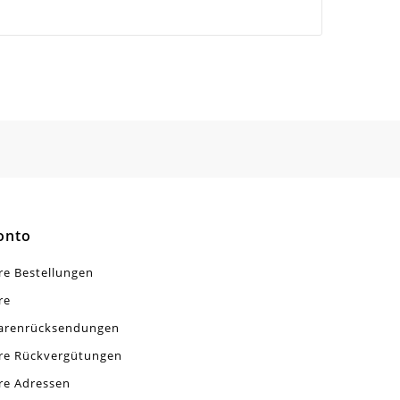
onto
re Bestellungen
re
arenrücksendungen
re Rückvergütungen
re Adressen