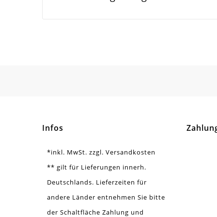
2m
Innendurchmesser
Material
Met
Form / Motiv
Blu
Ausführung
Gla
Menge
1 S
Infos
Zahlun
*inkl. MwSt. zzgl. Versandkosten
** gilt für Lieferungen innerh.
Deutschlands. Lieferzeiten für
andere Länder entnehmen Sie bitte
der Schaltfläche Zahlung und