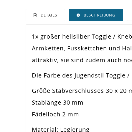
DETAILS
BESCHREIBUNG
1x großer hellsilber Toggle / Kn
Farbe
Hell
Armketten, Fusskettchen und Hal
Funktion
Sch
attraktiv, sie sind zudem auch n
Spezifikation
Kne
Die Farbe des Jugendstil Toggle /
Verwendung
Arm
Größe Stabverschlusses 30 x 20
Größe Außen
30
Stablänge 30 mm
Stablänge
30
Fädelloch 2 mm
Fädelloch /
Material: Legierung