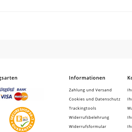
m
all Legierung
SCHREIBEN SIE DEN ERSTEN KUNDENKOMMENTAR!
me
tt / Glänzend
tück
gsarten
Informationen
K
Zahlung und Versand
Ih
Cookies und Datenschutz
Ih
Trackingtools
W
Widerrufsbelehrung
Ih
Widerrufsformular
Ih