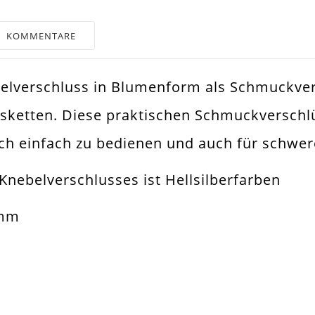
KOMMENTARE
ebelverschluss in Blumenform als Schmuckver
silber
sketten. Diese praktischen Schmuckverschlü
muckverschluss
och einfach zu bedienen und auch für schwer
belverschluss / Stabverschluss
 Knebelverschlusses ist Hellsilberfarben
band. Fußkettchen. Halskette
 mm
x20mm
mm