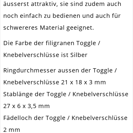
Ringteil
21x18x3mm
äusserst attraktiv, sie sind zudem auch
Stablänge
27x6x3.5mm
noch einfach zu bedienen und auch für
Fädelloch /
schwereres Material geeignet.
2mm
Innendurchmesser
Material
Zinklegierung
Die Farbe der filigranen Toggle /
Form / Motiv
Rund
Knebelverschlüsse ist Silber
Ausführung
Vertiefungen Geschwärzt
Ringdurchmesser aussen der Toggle /
Menge
1 Stück
Knebelverschlüsse 21 x 18 x 3 mm
Stablänge der Toggle / Knebelverschlüsse
27 x 6 x 3,5 mm
Fädelloch der Toggle / Knebelverschlüsse
2 mm