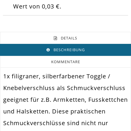
Wert von
0,03 €
.
DETAILS
BESCHREIBUNG
KOMMENTARE
1x filigraner, silberfarbener Toggle /
Farbe
Silber
Knebelverschluss als Schmuckverschluss
Funktion
Schmuckverschluss
geeignet für z.B. Armketten, Fusskettchen
Knebelverschluss /
Spezifikation
Stabverschluss
und Halsketten. Diese praktischen
Armband. Fußkettchen.
Verwendung
Halskette
Schmuckverschlüsse sind nicht nur